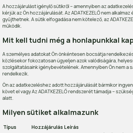
A hozzájárulást igénylő sütikről – amennyiben az adatkezel
kérjük az Ön hozzájárulását. Az ADATKEZELŐ nem alkalmaz é
gyűjthetnek. A sütik elfogadása nem kötelező, az ADATKEZE
működik.
Mit kell tudni még a honlapunkkal ka
A személyes adatokat Ön önkéntesen bocsátja rendelkezésün
közlésekor fokozatosan ügyeljen azok valódiságára, helyess
szolgáltatásaink igénybevételének. Amennyiben Ön nem a s
rendelkezik.
Ön az adatkezeléshez adott hozzájárulását bármikor ingyen
követ el vagy Az ADATKEZELŐ rendszerét támadja – szükség e
alatt.
Milyen sütiket alkalmazunk
Típus
Hozzájárulás
Leírás