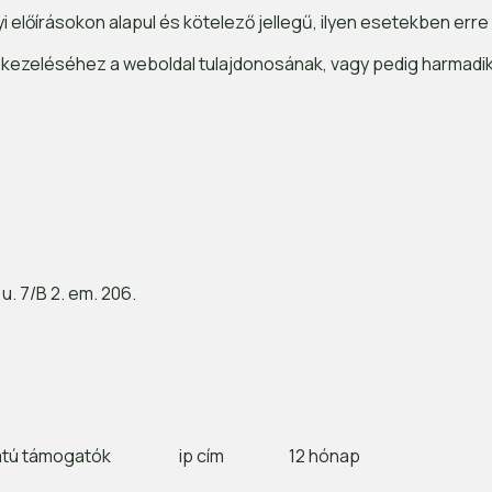
lőírásokon alapul és kötelező jellegű, ilyen esetekben erre a
 kezeléséhez a weboldal tulajdonosának, vagy pedig harmadi
. 7/B 2. em. 206.
atú támogatók
ip cím
12 hónap