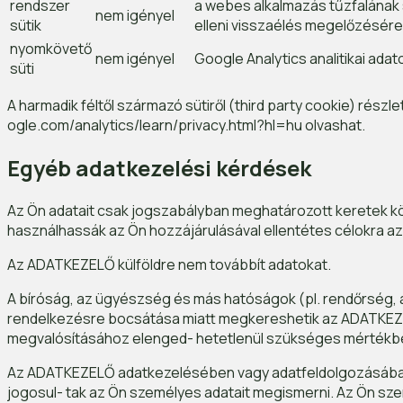
rendszer
a webes alkalmazás tűzfalának 
nem igényel
sütik
elleni visszaélés megelőzésére
nyomkövető
nem igényel
Google Analytics analitikai ada
süti
A harmadik féltől származó sütiről (third party cookie) rés
ogle.com/analytics/learn/privacy.html?hl=hu olvashat.
Egyéb adatkezelési kérdések
Az Ön adatait csak jogszabályban meghatározott keretek köz
használhassák az Ön hozzájárulásával ellentétes célokra az 
Az ADATKEZELŐ külföldre nem továbbít adatokat.
A bíróság, az ügyészség és más hatóságok (pl. rendőrség, 
rendelkezésre bocsátása miatt megkereshetik az ADATKEZEL
megvalósításához elenged- hetetlenül szükséges mértékb
Az ADATKEZELŐ adatkezelésében vagy adatfeldolgozásában r
jogosul- tak az Ön személyes adatait megismerni. Az Ön szem