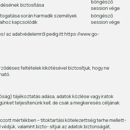
böngésző
désének biztosítása
session vége
látogatása során harmadik személyek
böngésző
aihoz kapcsolódik
session vége
es/ az adatvédelemről pedig itt https://www.go-
ződéses feltételek kikötésével biztosítjuk, hogy ne
ható.
óság) tájékoztatás adása, adatok közlése vagy iratok
ket teljesítenünk kell, de csak a megkeresés céljának
ott mértékben – titoktartási kötelezettség terhe mellett-
édjük, valamint bizto- sítjuk az adatok biztonságát,