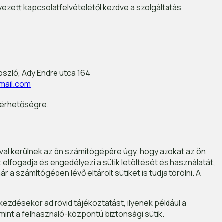
ezett kapcsolatfelvételétől kezdve a szolgáltatás
szló, Ady Endre utca 164
mail.com
elérhetőségre.
ával kerülnek az ön számítógépére úgy, hogy azokat az ön
elfogadja és engedélyezi a sütik letöltését és használatát,
r a számítógépen lévő eltárolt sütiket is tudja törölni. A
ezdésekor ad rövid tájékoztatást, ilyenek például a
amint a felhasználó-központú biztonsági sütik.