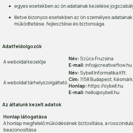
egyes esetekben az ön adatainak kezelése jogszabályi e
illetve bizonyos esetekben az ön személyes adatainak
működtetése, fejlesztése és biztonsága.
Adatfeldolgozók
Név:
Szűcs Fruzsina
A weboldal kezelője
E-mail:
info@creativeflow.hu
Név:
Sybell Informatika Kft.
Cím:
1158 Budapest, Késmárk u
A weboldal tárhelyszolgáltató
Honlap:
https://sybell.hu
E-mail:
hello@sybell.hu
Az általunk kezelt adatok
Honlap látogatása
A honlap megfelelő működésének biztosítása, a rosszindul
beazonosítása