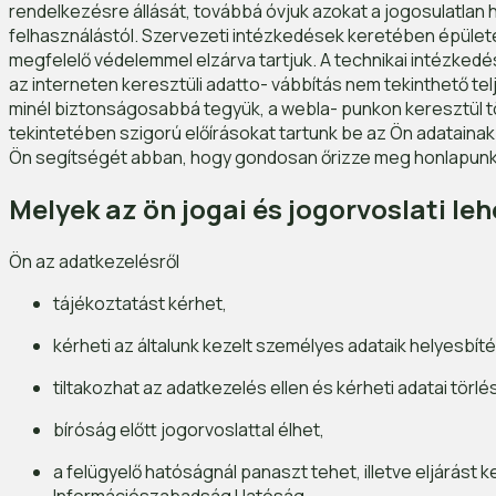
rendelkezésre állását, továbbá óvjuk azokat a jogosulatlan h
felhasználástól. Szervezeti intézkedések keretében épülete
megfelelő védelemmel elzárva tartjuk. A technikai intézkedés
az interneten keresztüli adatto- vábbítás nem tekinthető
minél biztonságosabbá tegyük, a webla- punkon keresztül t
tekintetében szigorú előírásokat tartunk be az Ön adatain
Ön segítségét abban, hogy gondosan őrizze meg honlapunkh
Melyek az ön jogai és jogorvoslati le
Ön az adatkezelésről
tájékoztatást kérhet,
kérheti az általunk kezelt személyes adataik helyesbít
tiltakozhat az adatkezelés ellen és kérheti adatai törl
bíróság előtt jogorvoslattal élhet,
a felügyelő hatóságnál panaszt tehet, illetve eljárás