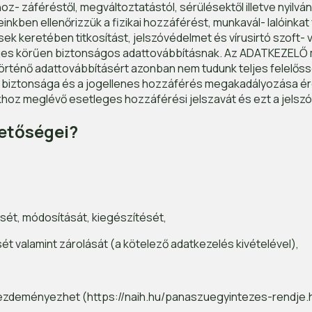
oz- záféréstől, megváltoztatástól, sérülésektől illetve nyilv
inkben ellenőrizzük a fizikai hozzáférést, munkavál- lalóink
ek keretében titkosítást, jelszóvédelmet és vírusirtó szoft- 
 teljes körűen biztonságos adattovábbításnak. Az ADATKEZEL
örténő adattovábbításért azonban nem tudunk teljes felelős
ak biztonsága és a jogellenes hozzáférés megakadályozása é
oz meglévő esetleges hozzáférési jelszavát és ezt a jelszó
hetőségei?
ését, módosítását, kiegészítését,
ését valamint zárolását (a kötelező adatkezelés kivételével),
t kezdeményezhet (https://naih.hu/panaszuegyintezes-rendje.