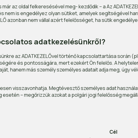
és már az oldal felkeresésével meg- kezdődik – a Az ADATKEZ
s nem is engedélyez olyan sütiket, amelyek segítségével har
LŐ azonban nem vállal azért felelősséget, ha sütik engedél
pcsolatos adatkezelésünkről?
kre az ADATKEZELŐvel történő kapcsolattartása során (pld.:
égére és pontosságára, mert ezekért Ön felelős. A helytelen,
aját, hanem más személy személyes adatait adja meg, úgy v
esen visszavonhatja. Megtévesztő személyes adat használata
setén – megőrizzük azokat a polgári jogi felelősség megálla
Cél