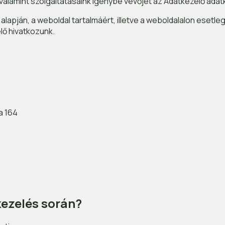
 valamint szolgáltatásaink igénybe vevőjét az Adatkezelő adat
lapján, a weboldal tartalmáért, illetve a weboldalalon esetl
lő hivatkozunk.
a 164
kezelés során?