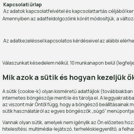
Kapcsolati űrlap
Az adatok kapcsolatfelvétel és kapcsolattartás céljából ker
Amennyiben az adatfeldolgozóink körét módosítjük, a változ
Az adatkezeléssel kapcsolatos kérdéseivel az alábbi elérh
Válaszunkat késedelem nélkül, 10 munkanapon belül (legfelj
Mik azok a sütik és hogyan kezeljük ő
A sütik (cookie-k) olyan kisméretű adatfájlok (továbbiakban
internetes böngészője menti le és tárolja el. A leggyakrabb
az viszont már Öntől függ, hogy a böngésző beállításainak módo
sütik használatáról az egyes böngészők „súgó” menüpontja 
Vannak olyan sütik, amelyek nem igénylik az Ön előzetes hoz
hitelesítési, multimédia-lejátszó, terheléskiegyenlítő, a fe