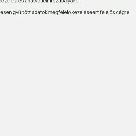
kezelési és adatvédelmi szabályairól.
egesen gyűjtött adatok megfelelő kezeléséért felelős cégre