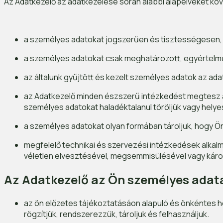
Az Adatkezelő az adatkezelése során alábbi alapelveket köv
a személyes adatokat jogszerűen és tisztességesen, v
a személyes adatokat csak meghatározott, egyértelmű
az általunk gyűjtött és kezelt személyes adatok az ad
az Adatkezelő minden észszerű intézkedést megtesz a
személyes adatokat haladéktalanul töröljük vagy helyes
a személyes adatokat olyan formában tároljuk, hogy Ö
megfelelő technikai és szervezési intézkedések alkalm
véletlen elvesztésével, megsemmisülésével vagy kár
Az Adatkezelő az Ön személyes adat
az ön előzetes tájékoztatásáon alapuló és önkéntes h
rögzítjük, rendszerezzük, tároljuk és felhasználjuk.