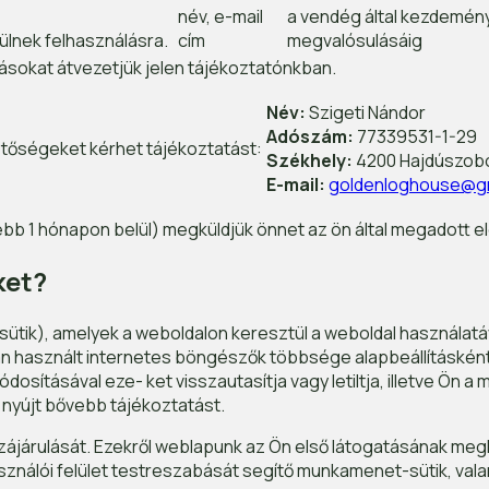
név, e-mail
a vendég által kezdemény
ülnek felhasználásra.
cím
megvalósulásáig
ásokat átvezetjük jelen tájékoztatónkban.
Név:
Szigeti Nándor
Adószám:
77339531-1-29
etőségeket kérhet tájékoztatást:
Székhely:
4200 Hajdúszobo
E-mail:
goldenloghouse@g
ebb 1 hónapon belül) megküldjük önnet az ön által megadott 
ket?
 sütik), amelyek a weboldalon keresztül a weboldal használat
an használt internetes böngészők többsége alapbeállításként 
sításával eze- ket visszautasítja vagy letiltja, illetve Ön a má
nyújt bővebb tájékoztatást.
zájárulását. Ezekről weblapunk az Ön első látogatásának megk
lhasználói felület testreszabását segítő munkamenet-sütik, val