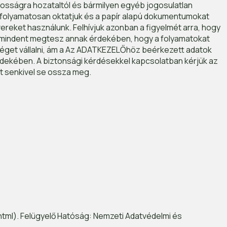
ánosságra hozataltól és bármilyen egyéb jogosulatlan
at folyamatosan oktatjuk és a papír alapú dokumentumokat
vereket használunk. Felhívjuk azonban a figyelmét arra, hogy
Ő mindent megtesz annak érdekében, hogy a folyamatokat
séget vállalni, ám a Az ADATKEZELŐhöz beérkezett adatok
rdekében. A biztonsági kérdésekkel kapcsolatban kérjük az
t senkivel se ossza meg.
html). Felügyelő Hatóság: Nemzeti Adatvédelmi és