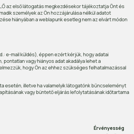
ELŐ az első látogatás megkezdésekor tájékoztatja Önt és
madik személyek az Ön hozzájárulása nélkül adatot
yezése hiányában a weblapunk esetleg nem az elvárt módon
 e-mail küldés), éppen ezért kérjük, hogy adatai
 pontatlan vagy hiányos adat akadálya lehet a
élelmezzük, hogy Ön az ehhez szükséges felhatalmazással
 esetén, illetve ha valamelyik látogatónk bűncseleményt
pításának vagy büntető eljárás lefolytatásának időtartama
Érvényesség