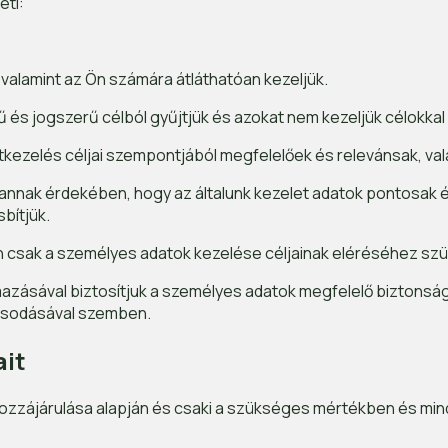
eti:
alamint az Ön számára átláthatóan kezeljük.
 és jogszerű célból gyűjtjük és azokat nem kezeljük célokk
atkezelés céljai szempontjából megfelelőek és relevánsak, v
nnak érdekében, hogy az általunk kezelet adatok pontosak 
bítjük.
n csak a személyes adatok kezelése céljainak eléréséhez sz
azásával biztosítjuk a személyes adatok megfelelő biztonság
osodásával szemben.
ait
ozzájárulása alapján és csaki a szükséges mértékben és mind