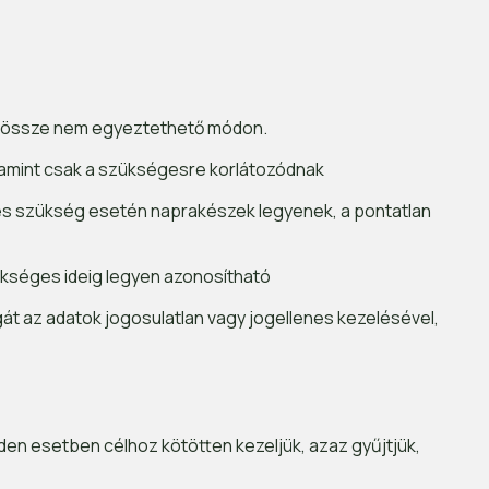
al össze nem egyeztethető módon.
alamint csak a szükségesre korlátozódnak
és szükség esetén naprakészek legyenek, a pontatlan
ükséges ideig legyen azonosítható
át az adatok jogosulatlan vagy jogellenes kezelésével,
en esetben célhoz kötötten kezeljük, azaz gyűjtjük,