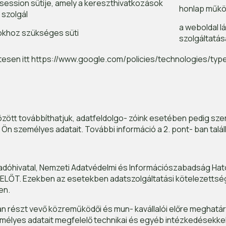
session sütije, amely a kereszthivatkozások
honlap műkö
 szolgál
a weboldal 
tokhoz szükséges süti
szolgáltatás
zletesen itt https://www.google.com/policies/technologies/typ
ött továbbíthatjuk, adatfeldolgo- zóink esetében pedig szer
Ön személyes adatait. További információ a 2. pont- ban talál
adóhivatal, Nemzeti Adatvédelmi és Információszabadság Hat
ŐT. Ezekben az esetekben adatszolgáltatási kötelezettségün
en.
észt vevő közreműködői és mun- kavállalói előre meghatároz
élyes adatait megfelelő technikai és egyéb intézkedésekkel v