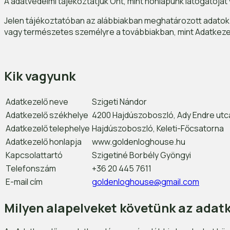
A adatvédelmi tájékoztatjuk Önt, mint honlapunk látogatóját
Jelen tájékoztatóban az alábbiakban meghatározott adatok a
vagy természetes személyre a továbbiakban, mint Adatkeze
Kik vagyunk
Adatkezelő neve
Szigeti Nándor
Adatkezelő székhelye
4200 Hajdúszoboszló, Ady Endre utc
Adatkezelő telephelye
Hajdúszoboszló, Keleti-Főcsatorna
Adatkezelő honlapja
www.goldenloghouse.hu
Kapcsolattartó
Szigetiné Borbély Gyöngyi
Telefonszám
+36 20 445 7611
E-mail cím
goldenloghouse@gmail.com
Milyen alapelveket követünk az adat