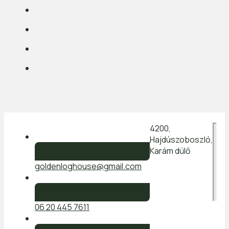
4200,
Hajdúszoboszló,
Karám dülő
goldenloghouse@gmail.com
06 20 445 7611