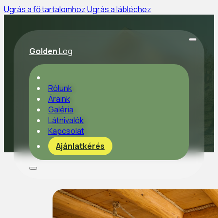
Ugrás a fő tartalomhoz
Ugrás a lábléchez
Golden
Log
Rólunk
Áraink
Galéria
Galéria
Látnivalók
Kapcsolat
Ajánlatkérés