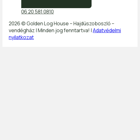
06 20 581 0810
2026 © Golden Log House – Hajdúszoboszló –
vendégház | Minden jog fenntartva! |
Adatvédelmi
nyilatkozat